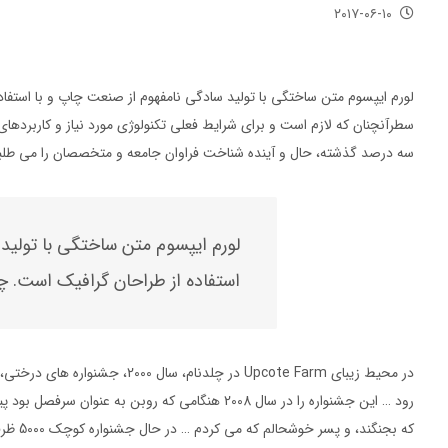
۲۰۱۷-۰۶-۱۰
لورم ایپسوم متن ساختگی با تولید سادگی نامفهوم از صنعت چاپ و با استفاده
سطرآنچنان که لازم است و برای شرایط فعلی تکنولوژی مورد نیاز و کاربردهای
سه درصد گذشته، حال و آینده شناخت فراوان جامعه و متخصصان را می طلب
لورم ایپسوم متن ساختگی با تولید
استفاده از طراحان گرافیک است. چاپ
در محیط زیبای Upcote Farm در چل
رود … این جشنواره را در سال 2008 هنگامی که روبن به
که بجنگند، و پسر خوشحالم که می کردم … در حال جشنواره کوچک 5000 ظرفیتی بودم اما به اندازه کافی نبودم