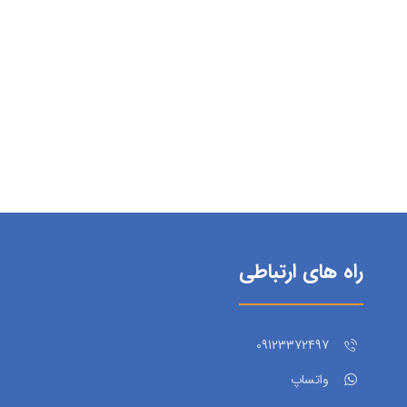
راه های ارتباطی
09123372497
واتساپ