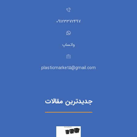
09123372497
واتساپ
plasticmarket5@gmail.com
جدیدترین مقالات