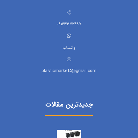
09123372497
واتساپ
plasticmarket5@gmail.com
جدیدترین مقالات