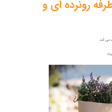
فه رونرده ای و
 می کند.
ند.