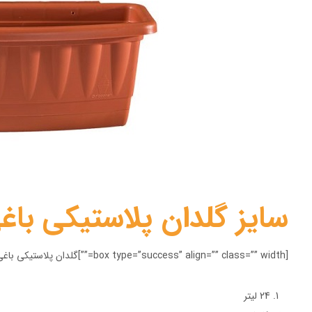
سایز گلدان پلاستیکی باغ
[box type=”success” align=”” class=”” width=””]گلدان پلاستیکی باغی در سایزهای زیر تولید می شود:
24 لیتر