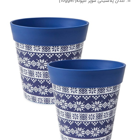
گلدان پلاستیکی سوپر گلپونه[/toggle]